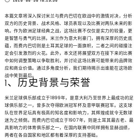
2026-06-30 10:29:38
本篇文章将深入探讨米兰与费内巴切在欧战中的激情对决，分析
双方的历史背景、战术风格、球员表现以及比赛对两队未来的影
响。作为欧洲足球经典之战，这场比赛不仅仅是实力的较量，更
是智慧与勇气的比拼。米兰作为意大利豪门，拥有深厚的历史底
蕴，而费内巴切则是土耳其足球的一面旗帜，二者之间的碰撞注
定会引发激烈的火花。此外，本文还将展望双方在接下来的比赛
中如何调整策略以争取胜利，并讨论这场比赛可能带来的品牌效
应和商业价值。通过多角度分析，我们期待揭示出谁能在这场欧
战中笑到最后。
1、历史背景与荣誉
米兰足球俱乐部成立于1899年，是意大利乃至世界上最成功的足
球俱乐部之一，曾多次夺得欧洲冠军杯及意甲联赛冠军。这支球
队在世界足坛具有极高的知名度和影响力，其辉煌成就令无数球
迷为之倾倒。而费内巴切成立于1907年，则是土耳其最古老、最
具影响力的体育俱乐部之一，在国内联赛中同样拥有显赫战绩，
两者在各自国家和地区都有着深厚的支持基础。