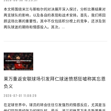
2026-06-30 10:29:31
本文将围绕米兰与斯帕尔的对决展开深入探讨，分析比赛结果对
两支球队的影响，以及各自的表现和战术安排。首先，我们将回
顾这场比赛的重要性，其中不仅包括积分榜上的竞争，还涉及到
两队球迷的期待和情感投入。其次，...
莱万重返安联球场引发拜仁球迷愤怒狂嘘称其忘恩
负义
2026-07-01 11:08:29
在足球世界中，球员的转会往往引发强烈的情感反应，尤其是当
他们回到曾经效力的球队时。最近，波兰前锋莱万多夫斯基重返