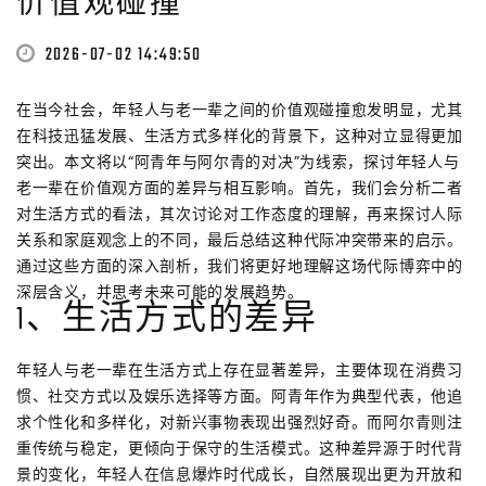
价值观碰撞
2026-07-02 14:49:50
在当今社会，年轻人与老一辈之间的价值观碰撞愈发明显，尤其
在科技迅猛发展、生活方式多样化的背景下，这种对立显得更加
突出。本文将以“阿青年与阿尔青的对决”为线索，探讨年轻人与
老一辈在价值观方面的差异与相互影响。首先，我们会分析二者
对生活方式的看法，其次讨论对工作态度的理解，再来探讨人际
关系和家庭观念上的不同，最后总结这种代际冲突带来的启示。
通过这些方面的深入剖析，我们将更好地理解这场代际博弈中的
深层含义，并思考未来可能的发展趋势。
1、生活方式的差异
年轻人与老一辈在生活方式上存在显著差异，主要体现在消费习
惯、社交方式以及娱乐选择等方面。阿青年作为典型代表，他追
求个性化和多样化，对新兴事物表现出强烈好奇。而阿尔青则注
重传统与稳定，更倾向于保守的生活模式。这种差异源于时代背
景的变化，年轻人在信息爆炸时代成长，自然展现出更为开放和