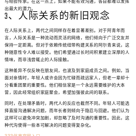
与经验传承。在这一点上，如果不能有效沟通，各自都难以发挥
出最大的潜力。
3、人际关系的新旧观念
在人际关系上，两代之间同样存在着显著差别。对于阿青年而
言，人际关系是一种流动而灵活的网络，他们倾向于广泛交友并
保持一定距离。但对于依赖传统纽带构建关系的阿尔青来说，这
种随意性令人难以接受。他们希望通过长时间积累建立深厚的人
情味，而非浅尝辄止的人际接触。
这种差异不仅反映在朋友间，也波及到家庭成员之间。例如，当
面对亲情时，年轻人或许会因为忙碌而疏远家人，但老一辈却十
分看重团聚的重要性。他们相信家是一个永远需要维护的大本
营，因此经常组织家庭聚会，希望加强彼此间的联系。
同时，在处理矛盾时，两代人的反应也截然不同。年轻人可能选
择直接沟通解决问题，而年长者则倾向于隐忍与回避。他们认为
这样可以避免冲突加剧，却忽略了及时沟通的重要性。因此，这
种代沟使得一些本可解决的问题变得复杂化。