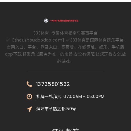
333体育-专属体育指南与赛事平台
✅【zhouzhoudaodao.com】✅333体育是国际体育娱乐平台,
官网入口、平台、登录入口、网页版、在线网址、娱乐、手机版
app下载,将秉承以服务为唯一的宗旨,安全有保障,让您玩得安全,放
心游戏。
13735801532
礼拜一礼拜六: 07:00AM - 05:00PM
蚌埠市革热之都150号