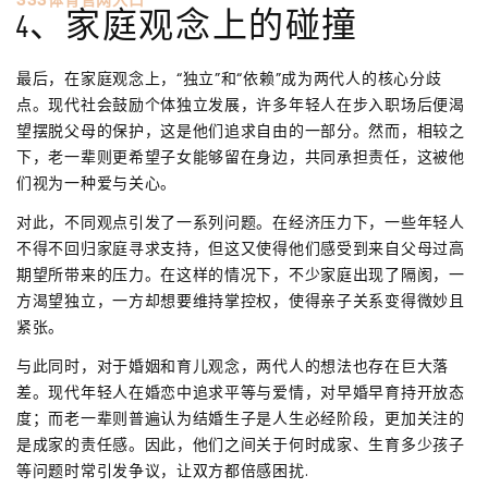
333体育官网入口
4、家庭观念上的碰撞
最后，在家庭观念上，“独立”和“依赖”成为两代人的核心分歧
点。现代社会鼓励个体独立发展，许多年轻人在步入职场后便渴
望摆脱父母的保护，这是他们追求自由的一部分。然而，相较之
下，老一辈则更希望子女能够留在身边，共同承担责任，这被他
们视为一种爱与关心。
对此，不同观点引发了一系列问题。在经济压力下，一些年轻人
不得不回归家庭寻求支持，但这又使得他们感受到来自父母过高
期望所带来的压力。在这样的情况下，不少家庭出现了隔阂，一
方渴望独立，一方却想要维持掌控权，使得亲子关系变得微妙且
紧张。
与此同时，对于婚姻和育儿观念，两代人的想法也存在巨大落
差。现代年轻人在婚恋中追求平等与爱情，对早婚早育持开放态
度；而老一辈则普遍认为结婚生子是人生必经阶段，更加关注的
是成家的责任感。因此，他们之间关于何时成家、生育多少孩子
等问题时常引发争议，让双方都倍感困扰.