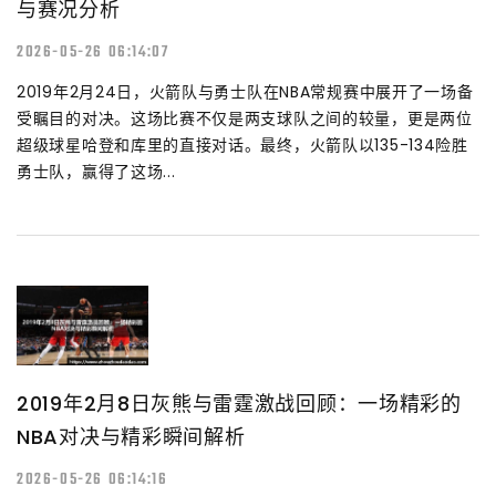
与赛况分析
2026-05-26 06:14:07
2019年2月24日，火箭队与勇士队在NBA常规赛中展开了一场备
受瞩目的对决。这场比赛不仅是两支球队之间的较量，更是两位
超级球星哈登和库里的直接对话。最终，火箭队以135-134险胜
勇士队，赢得了这场...
2019年2月8日灰熊与雷霆激战回顾：一场精彩的
NBA对决与精彩瞬间解析
2026-05-26 06:14:16