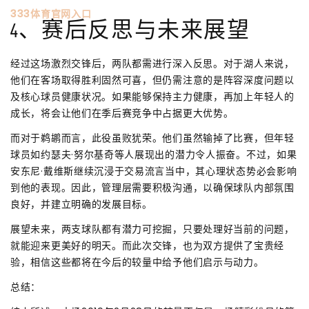
333体育官网入口
4、赛后反思与未来展望
经过这场激烈交锋后，两队都需进行深入反思。对于湖人来说，
他们在客场取得胜利固然可喜，但仍需注意的是阵容深度问题以
及核心球员健康状况。如果能够保持主力健康，再加上年轻人的
成长，将会让他们在季后赛竞争中占据更大优势。
而对于鹈鹕而言，此役虽败犹荣。他们虽然输掉了比赛，但年轻
球员如约瑟夫·努尔基奇等人展现出的潜力令人振奋。不过，如果
安东尼·戴维斯继续沉浸于交易流言当中，其心理状态势必会影响
到他的表现。因此，管理层需要积极沟通，以确保球队内部氛围
良好，并建立明确的发展目标。
展望未来，两支球队都有潜力可挖掘，只要处理好当前的问题，
就能迎来更美好的明天。而此次交锋，也为双方提供了宝贵经
验，相信这些都将在今后的较量中给予他们启示与动力。
总结：