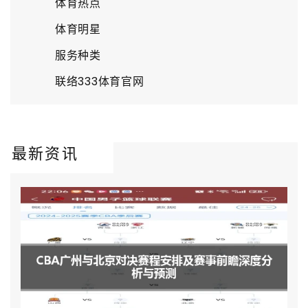
体育热点
体育明星
服务种类
联络333体育官网
最新资讯