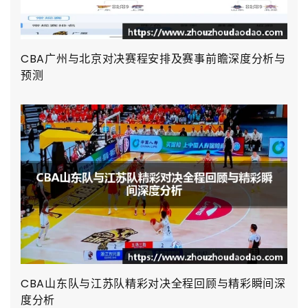
CBA广州与北京对决赛程安排及赛事前瞻深度分析与
预测
CBA山东队与江苏队精彩对决全程回顾与精彩瞬间深
度分析