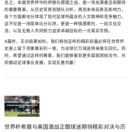
总之，本届世界杯中的伊朗与德国之战，是一场充满悬念和期待
的重要赛事。从历史背景到球队分析，再到未来前景及影响力，
各个方面都充分体现了现代足球所蕴含的人文精神和竞争魅力。
这不仅是一场简单比分比拼，更是一种情感寄托、一段文化交
流，以及无数人共同努力追求卓越目标的一次真实写照。
A最终，无论结果如何，我们相信这样的精彩较量必将在世界杯
史册上留下浓墨重彩的一笔，为全球亿万球迷带来难忘回忆。同
时，希望通过这样的赛事，我们能够看到更多国家团结合作，共
同推动足球事业发展，实现互惠共赢！
世界杯希腊与美国激战正酣球迷期待精彩对决与历