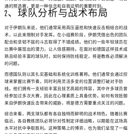
通的预选赛，更是一种信念和自我证明的重要时刻。
2、球队分析与战术布局
对于伊朗队来说，他们通常采用高压逼抢和快速反击相结合的战
术，以此来限制对手发挥。在小组赛阶段，伊朗凭借出色的团队
配合和坚韧不拔的斗志取得了不错成绩。他们的一些年轻球员在
比赛中展现出的潜力，让人倍感期待。在面对如德国这样技术成
熟且经验丰富的球队时，如何保持防线稳定，将是教练必须解决
的问题。
而德国队则以其扎实基础和系统化训练著称。他们通常会通过控
球来掌握比赛节奏，同时利用灵活多变的位置调整打破对手防
线。他们拥有一支经验丰富且技艺高超的阵容，其中许多球员曾
经参加过多次大赛，因此在心理素质上具备优势。如何有效抵御
来自伊朗快速反击带来的威胁，将是德方需要重点关注的问题。
综合来看，两支球队都有各自独特而鲜明的战术特色。随着比赛
临近，各自教练团队必将针对性制定详细战略，以期能在这场高
水平对抗中争取胜利。这种策略上的博弈，也为我们呈现了一幅