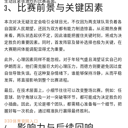
生动且紧张激烈的比赛画面。
3、比赛前景与关键因素
本次对决无疑注定会吸引全球目光，不仅因为两支球队背负着各
自国家人民期望，还因为双方都有能力制造惊喜。从近期热身赛
来看，两队状态起伏不定，因此谁能把握住关键时刻，将成为决
定胜负的重要因素。同时，首发阵容及替补选择也极为关键，在
大赛期间体能调配显得尤为重要。
此外，心理因素同样不能忽视。对于年轻气盛且渴望证实自己的
伊朗而言，他们需克服巨大的心理压力，而德方则要避免因过度
自信导致失误。在这种复杂情绪下，谁能够保持冷静，从而平稳
发挥，将直接影响到整个比赛进程。
最后，在技术层面上，小细节往往可以改变整场比赛。例如：任
意球、防守角球以及一对一突破等环节，都可能成为决定胜负的
小插曲。因此，无论是哪个团队，都需精心准备每一个细节，把
握好每一次机会，通过精准执行赢得最终胜利。
333体育官网入口