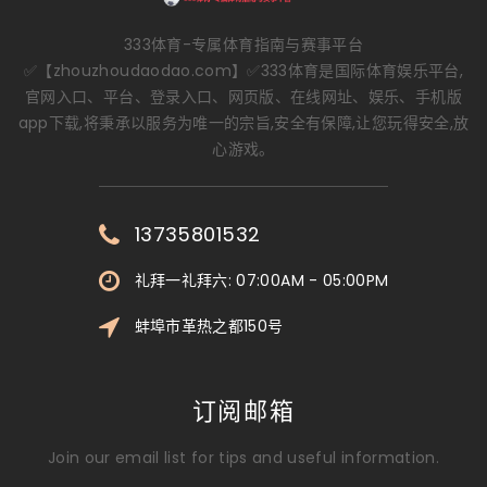
333体育-专属体育指南与赛事平台
✅【zhouzhoudaodao.com】✅333体育是国际体育娱乐平台,
官网入口、平台、登录入口、网页版、在线网址、娱乐、手机版
app下载,将秉承以服务为唯一的宗旨,安全有保障,让您玩得安全,放
心游戏。
13735801532
礼拜一礼拜六: 07:00AM - 05:00PM
蚌埠市革热之都150号
订阅邮箱
Join our email list for tips and useful information.