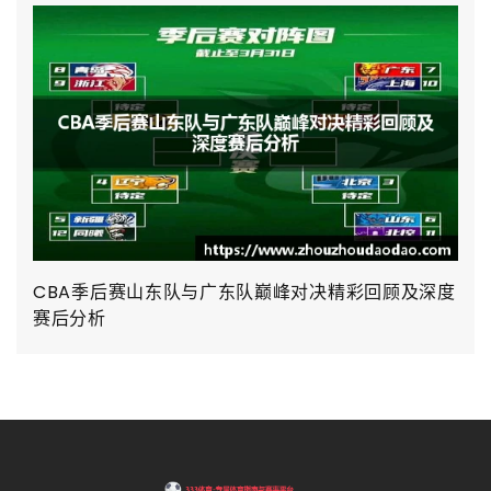
CBA季后赛山东队与广东队巅峰对决精彩回顾及深度
赛后分析