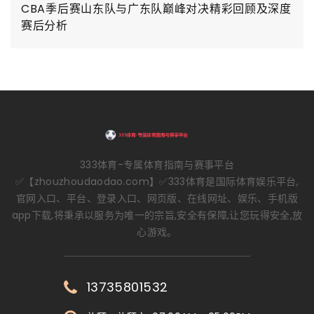
CBA季后赛山东队与广东队巅峰对决精彩回顾及深度
赛后分析
333体育-专属体育指南与赛事平台
✅【zhouzhoudaodao.com】✅333体育是国际体育娱乐平台,
官网入口、平台、登录入口、网页版、在线网址、娱乐、手机版
app下载,将秉承以服务为唯一的宗旨,安全有保障,让您玩得安全,放
心游戏。
13735801532