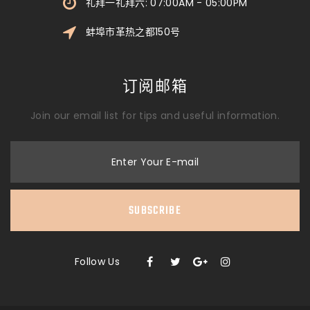
礼拜一礼拜六: 07:00AM - 05:00PM
蚌埠市革热之都150号
订阅邮箱
Join our email list for tips and useful information.
Enter Your E-mail
SUBSCRIBE
Follow Us