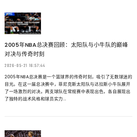
2005年NBA总决赛回顾：太阳队与小牛队的巅峰
对决与传奇时刻
2026-05-21 16:57:44
2005年NBA总决赛是一个篮球界的传奇时刻，吸引了无数球迷的
目光。在这一届总决赛中，菲尼克斯太阳队与达拉斯小牛队展开
了一场激烈的对决。两支球队在常规赛中表现出色，各自展现出
了独特的战术风格和球员实力...