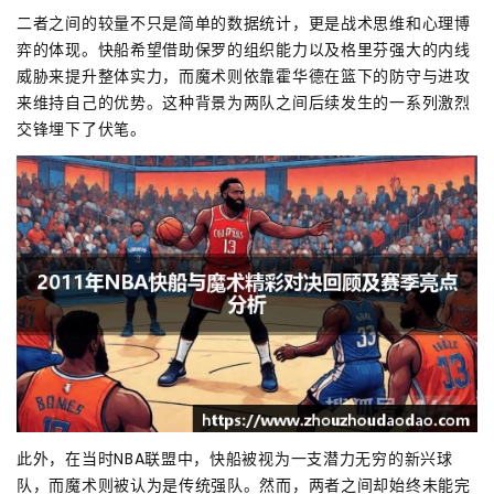
二者之间的较量不只是简单的数据统计，更是战术思维和心理博
弈的体现。快船希望借助保罗的组织能力以及格里芬强大的内线
威胁来提升整体实力，而魔术则依靠霍华德在篮下的防守与进攻
来维持自己的优势。这种背景为两队之间后续发生的一系列激烈
交锋埋下了伏笔。
此外，在当时NBA联盟中，快船被视为一支潜力无穷的新兴球
队，而魔术则被认为是传统强队。然而，两者之间却始终未能完