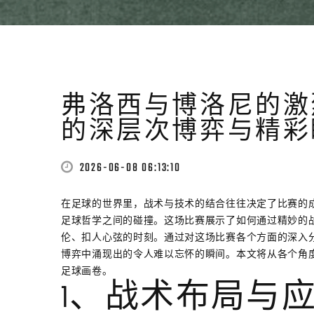
弗洛西与博洛尼的激
的深层次博弈与精彩
2026-06-08 06:13:10
在足球的世界里，战术与技术的结合往往决定了比赛的
足球哲学之间的碰撞。这场比赛展示了如何通过精妙的
伦、扣人心弦的时刻。通过对这场比赛各个方面的深入
博弈中涌现出的令人难以忘怀的瞬间。本文将从各个角
足球画卷。
1、战术布局与