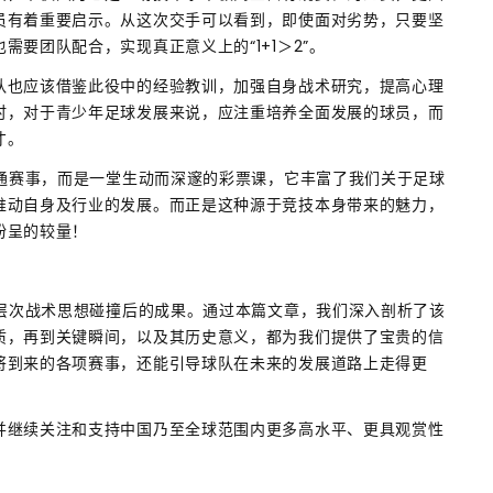
员有着重要启示。从这次交手可以看到，即使面对劣势，只要坚
要团队配合，实现真正意义上的“1+1＞2”。
队也应该借鉴此役中的经验教训，加强自身战术研究，提高心理
时，对于青少年足球发展来说，应注重培养全面发展的球员，而
才。
普通赛事，而是一堂生动而深邃的彩票课，它丰富了我们关于足球
推动自身及行业的发展。而正是这种源于竞技本身带来的魅力，
纷呈的较量！
深层次战术思想碰撞后的成果。通过本篇文章，我们深入剖析了该
质，再到关键瞬间，以及其历史意义，都为我们提供了宝贵的信
将到来的各项赛事，还能引导球队在未来的发展道路上走得更
并继续关注和支持中国乃至全球范围内更多高水平、更具观赏性