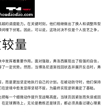
高超的调度能力。在关键时刻，他们相继做出了换人和调整阵型
瞬间埋下伏笔。因此，可以说，这场对决不仅是个人技艺之争，
质较量
决中发挥着重要作用。面对强敌，弗洛西展现出了极强的自信，
得了一定优势。然而，当博洛尼逐渐找回状态并展开反击时，弗
馁，而是更加坚定地执行自己的计划。在被动防守时，他们保持
们在逆境中愈发显得坚韧不拔，为最终实现逆转奠定了基础。
也把每一个细微动作提升至战略高度。当球员因紧张而失误或因
，在足球赛场上，无论是教练还是球员，都必须具备过硬心理素