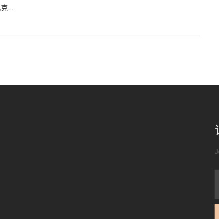
...
J