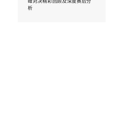
峰对决精彩回顾及深度赛后分
析