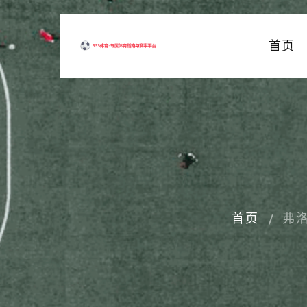
首页
首页
弗