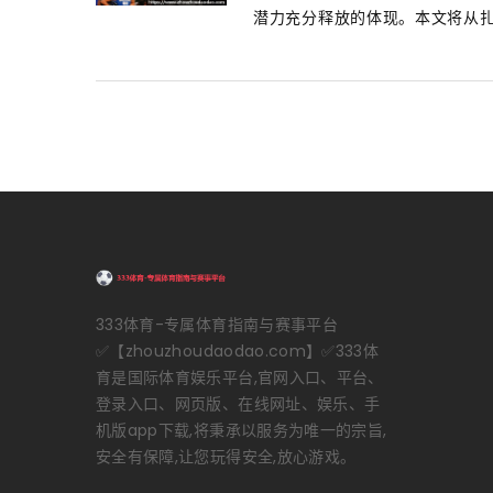
潜力充分释放的体现。本文将从扎克
333体育-专属体育指南与赛事平台
✅【zhouzhoudaodao.com】✅333体
育是国际体育娱乐平台,官网入口、平台、
登录入口、网页版、在线网址、娱乐、手
机版app下载,将秉承以服务为唯一的宗旨,
安全有保障,让您玩得安全,放心游戏。