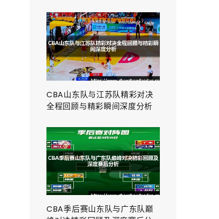
CBA山东队与江苏队精彩对决
全程回顾与精彩瞬间深度分析
CBA季后赛山东队与广东队巅