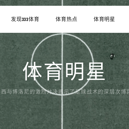
发现333体育
体育热点
体育明星
体育明星
洛西与博洛尼的激烈对决揭示了足球战术的深层次博