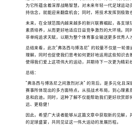
为它所蕴含着深厚战略智慧，对未来年轻一代足球运动
持信念，就能迎来翻盘机会；同时，将技术发挥到极致也需
未来，在全球范围内越来越多的新兴联赛崛起，各支球
素质培养，从而更好地适应日益竞争激烈的大环境。同
非单纯追求天赋，以期为整个体育事业输送更多优秀人
总结来看，此次"弗洛西与博洛尼" 的较量不仅是一轮
理解，同时也促使我们思考如何更好地运用这些知识去
使得我们爱上这项伟大的运动，并期待下一次更为精彩
总结：
"弗洛西与博洛尼之间激烈对决" 的背后，是多元化且
赛事所体现出的多方面特点，从技战术布局，到心理素
息和启迪。同时，这种了解不仅能帮助我们更好欣赏即
远、更稳健！
因此，希望广大读者能够从这篇文章中获取新的见解，
的足球盛宴，共同见证这一伟大运动的发展历程。