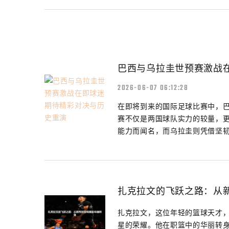
巴西与乌拉圭世预赛激战
2026-06-07 06:12:28
在即将到来的国际足球比赛中，
赛不仅是两国球队实力的较量，
能力而闻名，而乌拉圭则凭借坚韧不
扎克拉文的飞跃之路：从
扎克拉文，这位年轻的篮球天才
星的荣耀。他在职篮中的华丽转