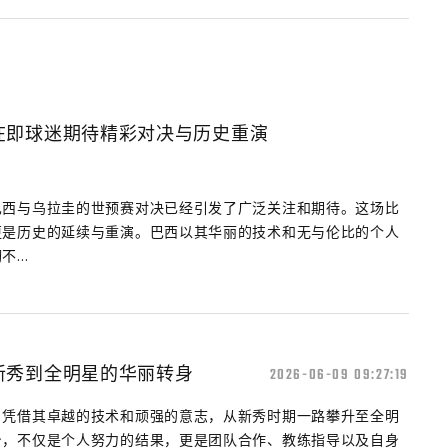
在即球迷期待精彩对决与历史重演
巴西与乌拉圭的世预赛对决已经引发了广泛关注和期待。这场比
更是历史的延续与重演。巴西以其华丽的技术和无与伦比的个人
...
新秀到全明星的华丽转身
2026-06-09 09:27:19
，凭借其卓越的技术和顽强的意志，从新秀时期一路攀升至全明
身，不仅是个人努力的结果，更是团队合作、教练指导以及自身