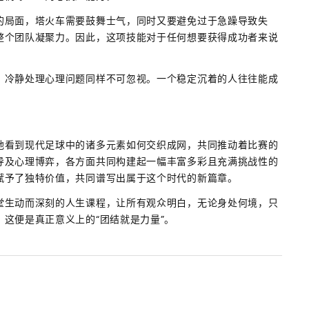
的局面，塔火车需要鼓舞士气，同时又要避免过于急躁导致失
整个团队凝聚力。因此，这项技能对于任何想要获得成功者来说
，冷静处理心理问题同样不可忽视。一个稳定沉着的人往往能成
地看到现代足球中的诸多元素如何交织成网，共同推动着比赛的
导及心理博弈，各方面共同构建起一幅丰富多彩且充满挑战性的
赋予了独特价值，共同谱写出属于这个时代的新篇章。
堂生动而深刻的人生课程，让所有观众明白，无论身处何境，只
这便是真正意义上的“团结就是力量”。