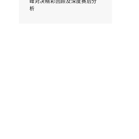
峰对决精彩回顾及深度赛后分
析