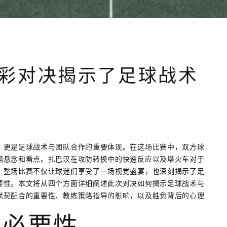
彩对决揭示了足球战术
，更是足球战术与团队合作的重要体现。在这场比赛中，双方球
满悬念和看点。扎巴汉在攻防转换中的快速反应以及塔火车对于
。整场比赛不仅让球迷们享受了一场视觉盛宴，也深刻揭示了足
要性。本文将从四个方面详细阐述此次对决如何揭示足球战术与
默契配合的重要性、教练策略指导的影响，以及胜负背后的心理