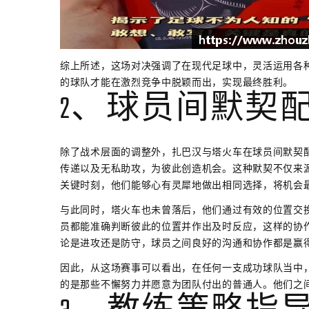
综上所述，这场对决强调了在现代足球中，灵活运用各
的球队才能在激烈竞争中脱颖而出，实现最终胜利。
2、球员间默契
除了战术层面的调整外，扎巴汉与塔火车在球员间默契
传递以及无私助攻，为彼此创造机会。这种默契不仅来
关键时刻，他们能够心有灵犀地做出相同选择，将机会
与此同时，塔火车也未曾落后，他们通过有效的位置交
员都能准确判断彼此的位置并作出及时反应，这样的协
论是进攻还是防守，球员之间良好的沟通和协作都是赢
因此，从这场赛事可以看出，在任何一支成功球队当中
的是那些不懈努力并愿意为团队付出的普通人。他们之