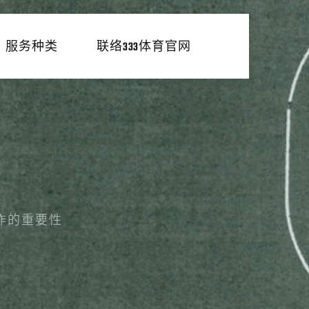
服务种类
联络333体育官网
作的重要性