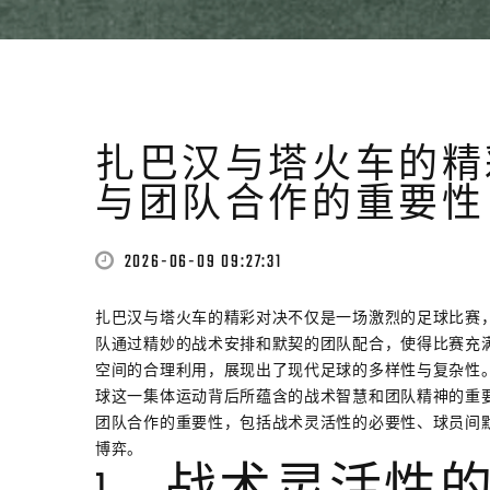
扎巴汉与塔火车的精
与团队合作的重要性
2026-06-09 09:27:31
扎巴汉与塔火车的精彩对决不仅是一场激烈的足球比赛
队通过精妙的战术安排和默契的团队配合，使得比赛充
空间的合理利用，展现出了现代足球的多样性与复杂性
球这一集体运动背后所蕴含的战术智慧和团队精神的重
团队合作的重要性，包括战术灵活性的必要性、球员间
博弈。