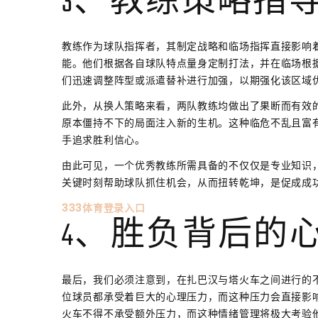
3、教练策略指
教练作为球队指挥者，其制定战略和临场指挥直接影响
能。他们根据各自球队特点量身定制打法，并在临场根
们迅速调整阵型或派遣替补进行加强，以期强化该区域
此外，从换人策略来看，两队教练均做出了果断而有效
原本僵持不下的局面注入新的生机。这种临危不乱且富
手追求胜利信心。
由此可见，一个优秀教练所需具备的不仅仅是专业知识
关键时刻帮助球队抓住机会，从而扭转乾坤，是促成成
333体育登录入口
4、胜负背后的
最后，我们必须注意到，在扎巴汉与塔火车之间进行的
位球员都承受着巨大的心理压力，而这种压力会直接影
火车不得不承受额外压力，而这种情绪管理将极大考验