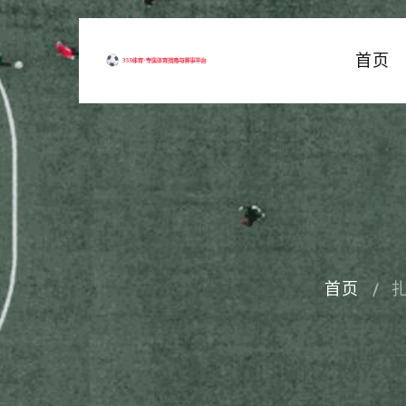
首页
首页