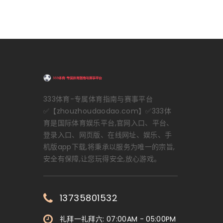
333体育-专属体育指南与赛事平台
✅【zhouzhoudaodao.com】✅333体
育是国际体育娱乐平台,官网入口、平台、
登录入口、网页版、在线网址、娱乐、手
机版app下载,将秉承以服务为唯一的宗旨,
安全有保障,让您玩得安全,放心游戏。
13735801532
礼拜一礼拜六: 07:00AM - 05:00PM