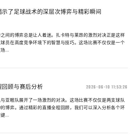
揭示了足球战术的深层次博弈与精彩瞬间
力之间的博弈总是让人着迷。扎卡特与莱昂的激烈对决正是这样
位球员在高度竞争环境下的智慧与技巧。这场比赛不仅仅是一个
...
程回顾与赛后分析
2026-06-10 11:53:26
队与亚眠队展开了一场激烈的对决。这场比赛不仅仅是两支球队
神的博弈。通过精彩的直播全程回顾，我们可以深入分析各个环
...