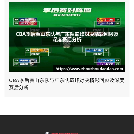
CBA季后赛山东队与广东队巅峰对决精彩回顾及深度
赛后分析