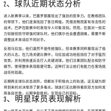
2、球队近期状态分析
进入新赛季以来，巴塞罗那展现出了强劲的竞争力。在教练团队
的带领下，他们逐渐找回了昔日辉煌。凭借流畅而富有攻击性的
战术，巴萨在联赛中的表现令人印象深刻。然而，在面对一些实
力较弱但防守顽强的球队时，他们偶尔也会遭遇困难，需要不断
调整战术来适应不同对手。
反观马拉加，他们虽然不是传统强队，但本赛季同样展现出了极
大的斗志。在几场关键比赛中，马拉加成功地抵挡住了对手猛烈
攻势，并利用快速反击打入关键进球。他们注重团队配合和防守
细节，使得整体表现稳健可靠。这种打法让他们有能力在客场挑
战任何劲敌。
近期两支球队状态迥异，但都处于积极向上的轨道。这无疑为即
将到来的对决增添了更多看点。球迷们无比期待看到双方如何发
挥各自优势，以期争取胜利，实现自己的目标。
3、明星球员表现解析