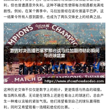
利，但也曾遭遇意外失利。这种不确定性使得每次相遇都充满戏
剧性。例如，在某个赛季中，马拉加曾经在诺坎普逼平巴萨，这
一结果令所有人感到震惊，也成为了两队交锋史上的经典之战。
这种历史交锋不仅仅是数字上的统计，更是情感与热血的碰撞。
每当两队相遇，无论是在球场上还是在看台上的球迷们，总会产
生一种难以言喻的紧张气氛。他们渴望看到自己的球队赢得胜
利，同时又希望观看一场精彩绝伦的比赛。