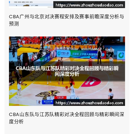
CBA广州与北京对决赛程安排及赛事前瞻深度分析与
预测
CBA山东队与江苏队精彩对决全程回顾与精彩瞬间深
度分析