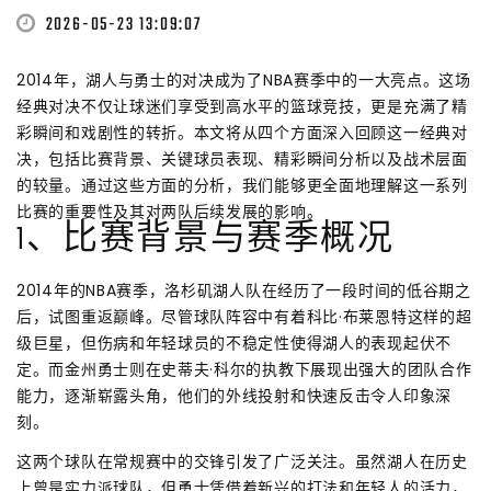
2026-05-23 13:09:07
2014年，湖人与勇士的对决成为了NBA赛季中的一大亮点。这场
经典对决不仅让球迷们享受到高水平的篮球竞技，更是充满了精
彩瞬间和戏剧性的转折。本文将从四个方面深入回顾这一经典对
决，包括比赛背景、关键球员表现、精彩瞬间分析以及战术层面
的较量。通过这些方面的分析，我们能够更全面地理解这一系列
比赛的重要性及其对两队后续发展的影响。
1、比赛背景与赛季概况
2014年的NBA赛季，洛杉矶湖人队在经历了一段时间的低谷期之
后，试图重返巅峰。尽管球队阵容中有着科比·布莱恩特这样的超
级巨星，但伤病和年轻球员的不稳定性使得湖人的表现起伏不
定。而金州勇士则在史蒂夫·科尔的执教下展现出强大的团队合作
能力，逐渐崭露头角，他们的外线投射和快速反击令人印象深
刻。
这两个球队在常规赛中的交锋引发了广泛关注。虽然湖人在历史
上曾是实力派球队，但勇士凭借着新兴的打法和年轻人的活力，