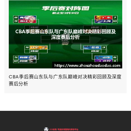
CBA季后赛山东队与广东队巅峰对决精彩回顾及深度
赛后分析