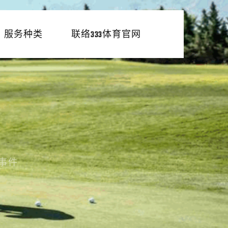
服务种类
联络333体育官网
事件