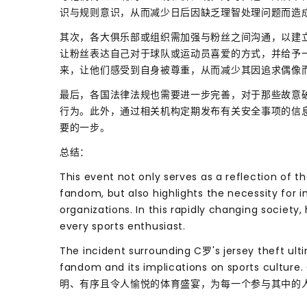
识与规则意识，从而减少日后因缺乏理智处理问题而造
其次，各大俱乐部或组织需加强与粉丝之间沟通，以建
让粉丝表达自己对于球队或运动员喜爱的方式，并给予
来，让他们感受到自身被尊重，从而减少其因追求偶像
最后，各国法律法规也需要进一步完善，对于那些故意
行为。此外，通过相关机构定期发布有关安全事项的信
要的一步。
总结：
This event not only serves as a reflection of 
fandom, but also highlights the necessity fo
organizations. In this rapidly changing society
every sports enthusiast.
The incident surrounding C罗's jersey theft ulti
fandom and its implications on sport
明、有序且令人愉悦的体育盛宴，为每一个参与其中的