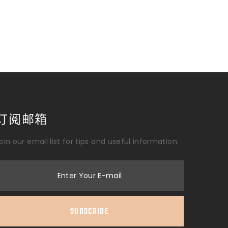
订阅邮箱
oin our email list for tips and useful information.
Enter Your E-mail
SUBSCRIBE