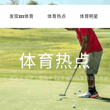
发现333体育
体育热点
体育明星
体育热点
页
球迷疯狂冲入赛场夺走C罗球衣引发热议的奇葩