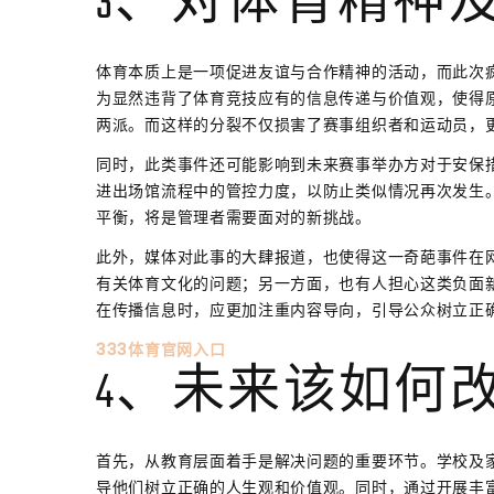
3、对体育精神
体育本质上是一项促进友谊与合作精神的活动，而此次
为显然违背了体育竞技应有的信息传递与价值观，使得
两派。而这样的分裂不仅损害了赛事组织者和运动员，
同时，此类事件还可能影响到未来赛事举办方对于安保
进出场馆流程中的管控力度，以防止类似情况再次发生
平衡，将是管理者需要面对的新挑战。
此外，媒体对此事的大肆报道，也使得这一奇葩事件在
有关体育文化的问题；另一方面，也有人担心这类负面
在传播信息时，应更加注重内容导向，引导公众树立正
333体育官网入口
4、未来该如何改
首先，从教育层面着手是解决问题的重要环节。学校及
导他们树立正确的人生观和价值观。同时，通过开展丰