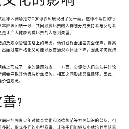
及文化的影响
疯狂冲入赛场抢夺C罗球衣却展现出了另一面。这种不理性的行
原本应该团结一致、共同欣赏比赛的人群划分成支持者与反对者
更是让广大健康观看比赛的人感到失望。
措施及观众管理策略上的考虑。他们或许会加强安全保障，提高
。然而过度严格化又可能导致普通观众体验下降，因此如何保持
网络上形成了一定的话题效应。一方面，它促使人们关注并讨论
新闻会导致其他极端粉丝模仿，相互之间形成恶性循环。因此，
确价值观念。
善?
家庭应加强青少年对体育文化和道德规范等方面知识的普及，引
富多彩、形式多样的小型赛事，让孩子们能够从小就培养团队意