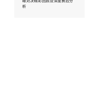
峰对决精彩回顾及深度赛后分
析