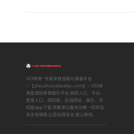
333体育-专属体育指南与赛事平台
✅【zhouzhoudaodao.com】✅333体
育是国际体育娱乐平台,官网入口、平台、
登录入口、网页版、在线网址、娱乐、手
机版app下载,将秉承以服务为唯一的宗旨,
安全有保障,让您玩得安全,放心游戏。