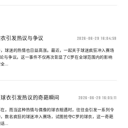
球衣引发热议与争议
2026-06-29 16:04:59
升，球迷的热情也日益高涨。最近，一起关于球迷疯狂冲入赛场
讨论与争议。这一事件不仅再次彰显了C罗在全球范围内的影响
...
罗球衣引发热议的奇葩瞬间
2026-06-29 16:05:11
不在，而当这种热情与偶像的球衣相遇时，往往会引发一系列令
中，数名疯狂的球迷冲入赛场，试图抢夺C罗的球衣，这一奇葩
...