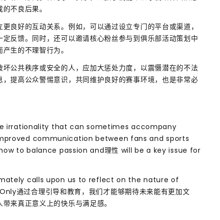
成的不良后果。
立更良好的互动关系。例如，可以通过设立专门的平台或渠道，
一定反馈。同时，还可以邀请核心粉丝参与到俱乐部活动策划中
而产生的不理智行为。
破坏公共秩序或安全的人，应加大惩处力度，以震慑潜在的不法
息，提高公众警惕意识，共同维护良好的赛事环境，也是非常必
the irrationality that can sometimes accompany
r improved communication between fans and sports
, how to balance passion and理性 will be a key issue for
mately calls upon us to reflect on the nature of
s culture. Only通过合理引导和教育，我们才能够期待未来能有更加文
人带来真正意义上的快乐与满足感。