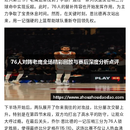
球命中实现反超。此时，76人的替补阵容也开始发挥作用，为主
力争取了宝贵休息时间。然而，在关键时刻，恩比德再次站出
来，用一记强硬的上篮帮助球队重新夺回领先权。
下半场开始后，两队展开了你来我往的对攻战，比分屡次交替上
升。特别是在第四节末段，双方均打出了高水平的防守，让观众
大呼过瘾。在最后关头，乔尔·恩比德的一记压哨三分为76人锁
定胜局，使得最终比分定格在115:110。这场比赛不仅让人热血沸