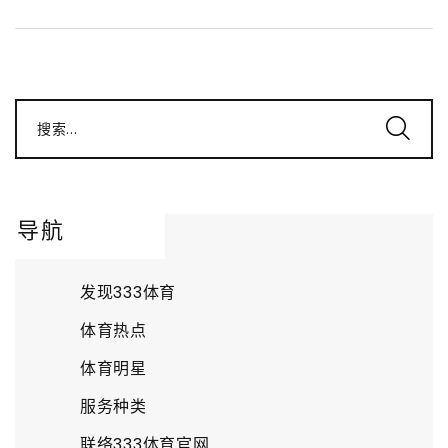
搜索...
导航
发现333体育
体育热点
体育明星
服务种类
联络333体育官网