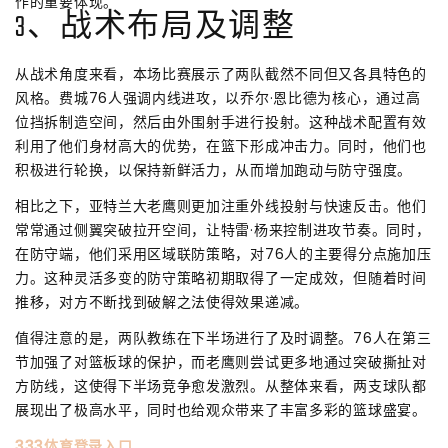
作的重要体现。
3、战术布局及调整
从战术角度来看，本场比赛展示了两队截然不同但又各具特色的
风格。费城76人强调内线进攻，以乔尔·恩比德为核心，通过高
位挡拆制造空间，然后由外围射手进行投射。这种战术配置有效
利用了他们身材高大的优势，在篮下形成冲击力。同时，他们也
积极进行轮换，以保持新鲜活力，从而增加跑动与防守强度。
相比之下，亚特兰大老鹰则更加注重外线投射与快速反击。他们
常常通过侧翼突破拉开空间，让特雷·杨来控制进攻节奏。同时，
在防守端，他们采用区域联防策略，对76人的主要得分点施加压
力。这种灵活多变的防守策略初期取得了一定成效，但随着时间
推移，对方不断找到破解之法使得效果递减。
值得注意的是，两队教练在下半场进行了及时调整。76人在第三
节加强了对篮板球的保护，而老鹰则尝试更多地通过突破撕扯对
方防线，这使得下半场竞争愈发激烈。从整体来看，两支球队都
展现出了极高水平，同时也给观众带来了丰富多彩的篮球盛宴。
333体育登录入口