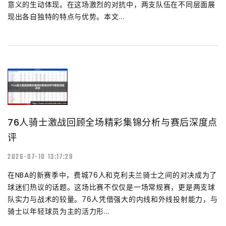
意义的生动体现。在这场激烈的对抗中，两支队伍在不同层面展
现出各自独特的特点与优势。本文...
76人骑士激战回顾全场精彩集锦分析与赛后深度点
评
2026-07-10 13:17:29
在NBA的新赛季中，费城76人和克利夫兰骑士之间的对决成为了
球迷们热议的话题。这场比赛不仅仅是一场常规赛，更是两支球
队实力与战术的较量。76人凭借强大的内线和外线投射能力，与
骑士以年轻球员为主的活力形...