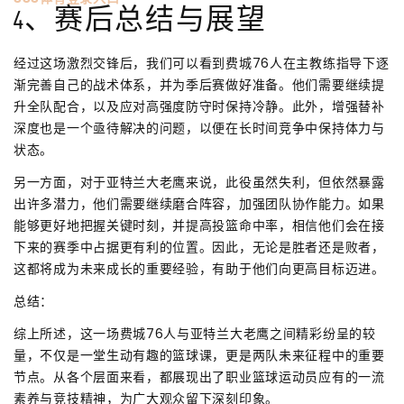
4、赛后总结与展望
经过这场激烈交锋后，我们可以看到费城76人在主教练指导下逐
渐完善自己的战术体系，并为季后赛做好准备。他们需要继续提
升全队配合，以及应对高强度防守时保持冷静。此外，增强替补
深度也是一个亟待解决的问题，以便在长时间竞争中保持体力与
状态。
另一方面，对于亚特兰大老鹰来说，此役虽然失利，但依然暴露
出许多潜力，他们需要继续磨合阵容，加强团队协作能力。如果
能够更好地把握关键时刻，并提高投篮命中率，相信他们会在接
下来的赛季中占据更有利的位置。因此，无论是胜者还是败者，
这都将成为未来成长的重要经验，有助于他们向更高目标迈进。
总结：
综上所述，这一场费城76人与亚特兰大老鹰之间精彩纷呈的较
量，不仅是一堂生动有趣的篮球课，更是两队未来征程中的重要
节点。从各个层面来看，都展现出了职业篮球运动员应有的一流
素养与竞技精神，为广大观众留下深刻印象。