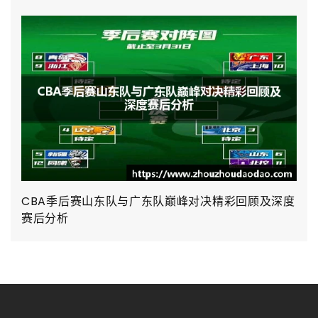
CBA季后赛山东队与广东队巅峰对决精彩回顾及深度
赛后分析