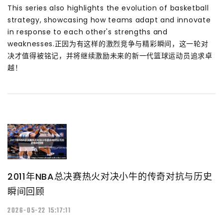
This series also highlights the evolution of basketball
strategy, showcasing how teams adapt and innovate
in response to each other's strengths and
weaknesses.正因为有这样的激烈竞争与精彩瞬间，这一轮对
决才值得被铭记，并将继续激励未来的新一代篮球运动员追求卓
越！
2011年NBA总决赛热火对决小牛的传奇对抗与历史
瞬间回顾
2026-05-22 15:17:11