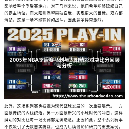
影响着整个季后赛走向。对于马刺来说，他们希望能够延续自己
的霸主地位，而太阳则渴望突破自我，实现更大的目标。双方都
清楚，这是一场不能输掉的战斗，因此竞争异常激烈。
此外，这场系列赛也被视为现代篮球发展的一次重要展示。一方
面是传统的内线统治，另一方面是新兴的小球时代的冲击，这样
鲜明的对比让每一场比赛都充满悬念。正因如此，整个系列赛事
不仅吸引了无数忠实粉丝，也成为后续讨论和研究的重要案例。