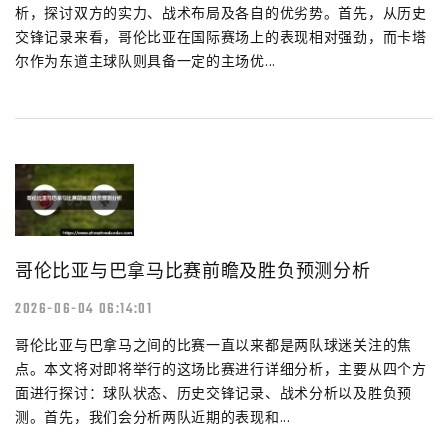
析，探讨双方的实力、战术布局及各自的优劣势。首先，从历史
交锋记录来看，哥伦比亚在国际赛场上的表现相对强劲，而卡塔
尔作为东道主球队则具备一定的主场优...
哥伦比亚与巴拿马比赛前瞻及胜负预测分析
2026-06-04 06:14:01
哥伦比亚与巴拿马之间的比赛一直以来都是两队球迷关注的焦
点。本文将对即将举行的这场比赛进行详细分析，主要从四个方
面进行探讨：球队状态、历史交锋记录、战术分析以及胜负预
测。首先，我们会分析两队近期的表现和...