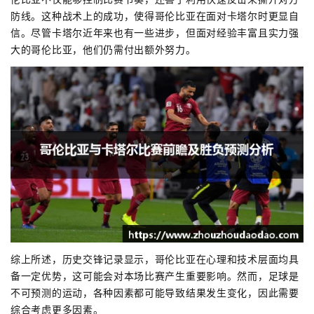
防线。这种战术上的成功，使得哥伦比亚在面对卡塔尔时更显自
信。尽管卡塔尔近年来也有一些进步，但面对经验丰富且实力强
大的哥伦比亚，他们仍需付出额外努力。
综上所述，历史交锋记录显示，哥伦比亚在心理和技术层面均具
备一定优势，这可能会对本场比赛产生重要影响。然而，足球是
不可预测的运动，各种因素都可能导致结果发生变化，因此需要
综合考虑更多因素。