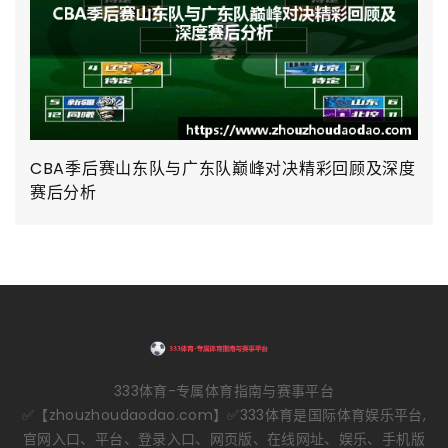
CBA季后赛山东队与广东队巅峰对决精彩回顾及深度
赛后分析
333体育-专属体育指南与赛事平台
✅【zhouzhoudaodao.com】✅333体育是国际体育娱乐平台,
官网入口、平台、登录入口、网页版、在线网址、娱乐、手机版