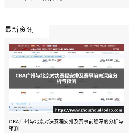
最新资讯
CBA广州与北京对决赛程安排及赛事前瞻深度分析与
预测