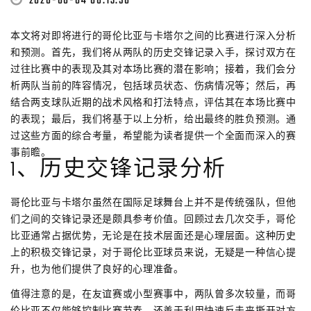
2026-06-04 06:13:56
本文将对即将进行的哥伦比亚与卡塔尔之间的比赛进行深入分析
和预测。首先，我们将从两队的历史交锋记录入手，探讨双方在
过往比赛中的表现及其对本场比赛的潜在影响；接着，我们会分
析两队当前的阵容情况，包括球员状态、伤病情况等；然后，再
结合两支球队近期的战术风格和打法特点，评估其在本场比赛中
的表现；最后，我们将基于以上分析，给出最终的胜负预测。通
过这些方面的综合考量，希望能为读者提供一个全面而深入的赛
事前瞻。
1、历史交锋记录分析
哥伦比亚与卡塔尔虽然在国际足球舞台上并不是传统强队，但他
们之间的交锋记录还是颇具参考价值。回顾过去几次交手，哥伦
比亚通常占据优势，无论是在技术层面还是心理层面。这种历史
上的积极交锋记录，对于哥伦比亚球员来说，无疑是一种信心提
升，也为他们提供了良好的心理准备。
值得注意的是，在友谊赛或小型赛事中，两队曾多次较量，而哥
伦比亚不仅能够控制比赛节奏，还善于利用快速反击来撕开对方